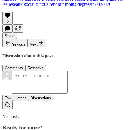
les-reseaux-sociaux-nous-rendrait-moins-depressif-4024076
6
Share
Previous
Next
Discussion about this post
Comments
Restacks
Top
Latest
Discussions
No posts
Ready for more?