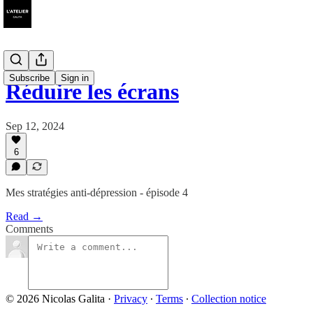
Subscribe
Sign in
Réduire les écrans
Sep 12, 2024
6
Mes stratégies anti-dépression - épisode 4
Read →
Comments
© 2026 Nicolas Galita
·
Privacy
∙
Terms
∙
Collection notice