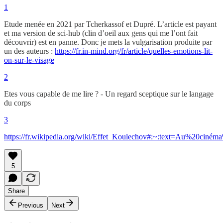
1
Etude menée en 2021 par Tcherkassof et Dupré. L’article est payant
et ma version de sci-hub (clin d’oeil aux gens qui me l’ont fait
découvrir) est en panne. Donc je mets la vulgarisation produite par
un des auteurs :
https://fr.in-mind.org/fr/article/quelles-emotions-lit-
on-sur-le-visage
2
Etes vous capable de me lire ? - Un regard sceptique sur le langage
du corps
3
https://fr.wikipedia.org/wiki/Effet_Koulechov#:~:text=Au%20ci
5
Share
Previous
Next