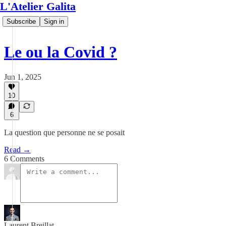
L'Atelier Galita
Subscribe
Sign in
Le ou la Covid ?
Jun 1, 2025
10
6
La question que personne ne se posait
Read →
6 Comments
Laurent Breillat