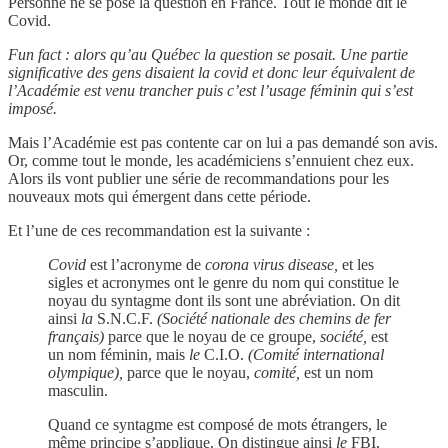
Personne ne se pose la question en France. Tout le monde dit le
Covid.
Fun fact : alors qu’au Québec la question se posait. Une partie
significative des gens disaient la covid et donc leur équivalent de
l’Académie est venu trancher puis c’est l’usage féminin qui s’est
imposé.
Mais l’Académie est pas contente car on lui a pas demandé son avis.
Or, comme tout le monde, les académiciens s’ennuient chez eux.
Alors ils vont publier une série de recommandations pour les
nouveaux mots qui émergent dans cette période.
Et l’une de ces recommandation est la suivante :
Covid
est l’acronyme de
corona virus disease,
et les
sigles et acronymes ont le genre du nom qui constitue le
noyau du syntagme dont ils sont une abréviation. On dit
ainsi
la
S.N.C.F.
(Société nationale des chemins de fer
français)
parce que le noyau de ce groupe,
société,
est
un nom féminin, mais
le
C.I.O.
(Comité international
olympique),
parce que le noyau,
comité,
est un nom
masculin.
Quand ce syntagme est composé de mots étrangers, le
même principe s’applique. On distingue ainsi
le
FBI,