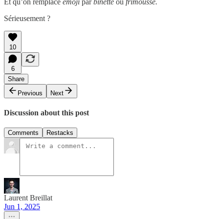
Et qu’on remplace
emoji
par
binette
ou
frimousse.
Sérieusement ?
10
6
Share
Previous
Next
Discussion about this post
Comments
Restacks
Laurent Breillat
Jun 1, 2025