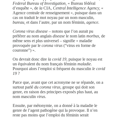
Federal Bureau of Investigation,
« Bureau fédéral
d’enquête », de
la
CIA,
Central Intelligence Agency,
«
Agence centrale de renseignement », puisque dans un
cas on traduit le mot noyau par un nom masculin,
bureau,
et dans l’autre, par un nom féminin,
agence.
Corona virus disease
– notons que l’on aurait pu
préférer au nom anglais
disease
le nom latin
morbus,
de
même sens et plus universel – signifie « maladie
provoquée par le
corona virus
(“virus en forme de
couronne”) ».
On devrait donc dire
la covid 19,
puisque le noyau est
un équivalent du nom français féminin
maladie.
Pourquoi alors l’emploi si fréquent du masculin
le covid
19
?
Parce que, avant que cet acronyme ne se répande, on a
surtout parlé
du corona virus,
groupe qui doit son
genre, en raison des principes exposés plus haut, au
nom masculin
virus
.
Ensuite, par métonymie, on a donné à la maladie le
genre de l’agent pathogène qui la provoque. Il n’en
reste pas moins que l’emploi du féminin serait