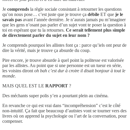
Je
comprends
la règle sociale consistant à retourner les questions
qu’on nous pose… c’est juste que je trouve ça
débile
ET que
je le
savais pas
avant l’année dernière. Je n’aurais jamais pu m’imaginer
que les gens n’osant pas parler d’un sujet vont te poser la question à
toi en espérant que tu la retournes.
Ce serait tellement plus simple
de directement parler du sujet en leur nom ?
Je comprends pourquoi les allistes font ça : parce qu’iels ont peur de
dire la vérité, mais je trouve ça absurde du coup.
Pire encore, je trouve absurde à quel point la politesse est valorisée
par les allistes. Au point que si une personne est un tueur en série,
les voisins diront
oh bah c’est dur à croire il disait bonjour à tout le
monde.
MAIS QUEL EST LE
RAPPORT
?
Des méchants super polis y’en a pourtant plein au cinéma.
En revanche ce qui est vrai dans “incompréhension” c’est le côté
non-intuitif. Ça fait que beaucoup d’autistes vont se tourner vers des
livres où on apprend la psychologie ou l’art de la conversation, pour
compenser.