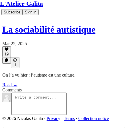
L'Atelier Galita
Subscribe
Sign in
La sociabilité autistique
Mar 25, 2025
19
1
On l’a vu hier : l’autisme est une culture.
Read →
Comments
© 2026 Nicolas Galita
·
Privacy
∙
Terms
∙
Collection notice