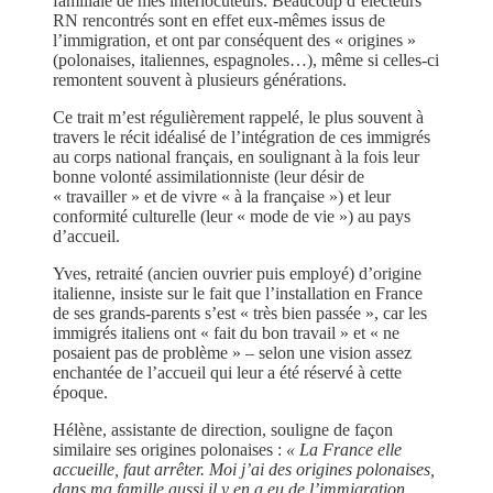
familiale de mes interlocuteurs. Beaucoup d’électeurs
RN rencontrés sont en effet eux-mêmes issus de
l’immigration, et ont par conséquent des « origines »
(polonaises, italiennes, espagnoles…), même si celles-ci
remontent souvent à plusieurs générations.
Ce trait m’est régulièrement rappelé, le plus souvent à
travers le récit idéalisé de l’intégration de ces immigrés
au corps national français, en soulignant à la fois leur
bonne volonté assimilationniste (leur désir de
« travailler » et de vivre « à la française ») et leur
conformité culturelle (leur « mode de vie ») au pays
d’accueil.
Yves, retraité (ancien ouvrier puis employé) d’origine
italienne, insiste sur le fait que l’installation en France
de ses grands-parents s’est « très bien passée », car les
immigrés italiens ont « fait du bon travail » et « ne
posaient pas de problème » – selon une vision assez
enchantée de l’accueil qui leur a été réservé à cette
époque.
Hélène, assistante de direction, souligne de façon
similaire ses origines polonaises :
« La France elle
accueille, faut arrêter. Moi j’ai des origines polonaises,
dans ma famille aussi il y en a eu de l’immigration,