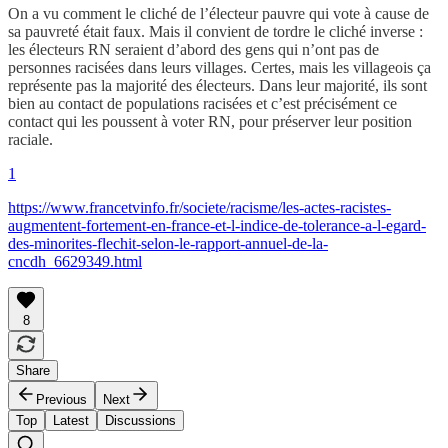
On a vu comment le cliché de l’électeur pauvre qui vote à cause de
sa pauvreté était faux. Mais il convient de tordre le cliché inverse :
les électeurs RN seraient d’abord des gens qui n’ont pas de
personnes racisées dans leurs villages. Certes, mais les villageois ça
représente pas la majorité des électeurs. Dans leur majorité, ils sont
bien au contact de populations racisées et c’est précisément ce
contact qui les poussent à voter RN, pour préserver leur position
raciale.
1
https://www.francetvinfo.fr/societe/racisme/les-actes-racistes-
augmentent-fortement-en-france-et-l-indice-de-tolerance-a-l-egard-
des-minorites-flechit-selon-le-rapport-annuel-de-la-
cncdh_6629349.html
8
Share
Previous
Next
Top
Latest
Discussions