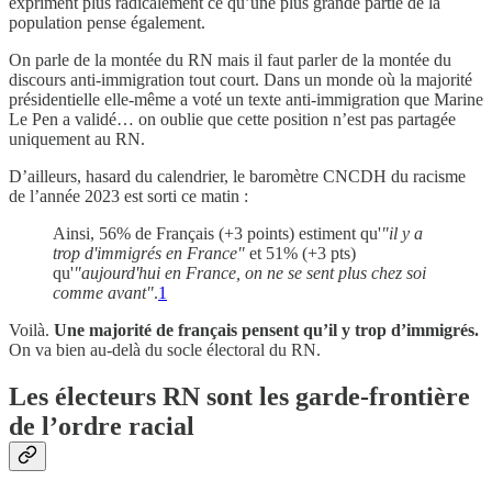
expriment plus radicalement ce qu’une plus grande partie de la
population pense également.
On parle de la montée du RN mais il faut parler de la montée du
discours anti-immigration tout court. Dans un monde où la majorité
présidentielle elle-même a voté un texte anti-immigration que Marine
Le Pen a validé… on oublie que cette position n’est pas partagée
uniquement au RN.
D’ailleurs, hasard du calendrier, le baromètre CNCDH du racisme
de l’année 2023 est sorti ce matin :
Ainsi, 56% de Français (+3 points) estiment qu'
"il y a
trop d'immigrés en France"
et 51% (+3 pts)
qu'
"aujourd'hui en France, on ne se sent plus chez soi
comme avant"
.
1
Voilà.
Une majorité de français pensent qu’il y trop d’immigrés.
On va bien au-delà du socle électoral du RN.
Les électeurs RN sont les garde-frontière
de l’ordre racial