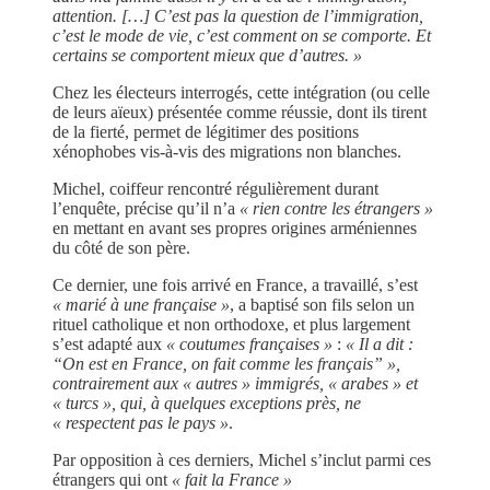
attention. […] C’est pas la question de l’immigration,
c’est le mode de vie, c’est comment on se comporte. Et
certains se comportent mieux que d’autres. »
Chez les électeurs interrogés, cette intégration (ou celle
de leurs aïeux) présentée comme réussie, dont ils tirent
de la fierté, permet de légitimer des positions
xénophobes vis-à-vis des migrations non blanches.
Michel, coiffeur rencontré régulièrement durant
l’enquête, précise qu’il n’a
« rien contre les étrangers »
en mettant en avant ses propres origines arméniennes
du côté de son père.
Ce dernier, une fois arrivé en France, a travaillé, s’est
« marié à une française »
, a baptisé son fils selon un
rituel catholique et non orthodoxe, et plus largement
s’est adapté aux
« coutumes françaises »
:
« Il a dit :
“On est en France, on fait comme les français” »,
contrairement aux « autres » immigrés, « arabes » et
« turcs », qui, à quelques exceptions près, ne
« respectent pas le pays »
.
Par opposition à ces derniers, Michel s’inclut parmi ces
étrangers qui ont
« fait la France »