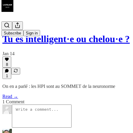
Subscribe
Sign in
Tu es intelligent·e ou chelou·e ?
Jan 14
8
1
On en a parlé : les HPI sont au SOMMET de la neuronorme
Read →
1 Comment