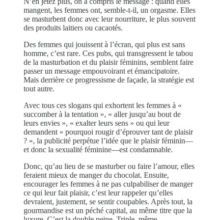
N’en jetez plus, on a compris le message : quand elles
mangent, les femmes ont, semble-t-il, un orgasme. Elles
se masturbent donc avec leur nourriture, le plus souvent
des produits laitiers ou cacaotés.
Des femmes qui jouissent à l’écran, qui plus est sans
homme, c’est rare. Ces pubs, qui transgressent le tabou
de la masturbation et du plaisir féminins, semblent faire
passer un message empouvoirant et émancipatoire.
Mais derrière ce progressisme de façade, la stratégie est
tout autre.
Avec tous ces slogans qui exhortent les femmes à «
succomber à la tentation », « aller jusqu’au bout de
leurs envies », « exalter leurs sens » ou qui leur
demandent « pourquoi rougir d’éprouver tant de plaisir
? », la publicité perpétue l’idée que le plaisir féminin—
et donc la sexualité féminine—est condamnable.
Donc, qu’au lieu de se masturber ou faire l’amour, elles
feraient mieux de manger du chocolat. Ensuite,
encourager les femmes à ne pas culpabiliser de manger
ce qui leur fait plaisir, c’est leur rappeler qu’elles
devraient, justement, se sentir coupables. Après tout, la
gourmandise est un péché capital, au même titre que la
luxure. C’est la double peine. Triple, même.