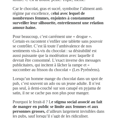
Car le chocolat, gras et sucré, symbolise l’aliment anti-
régime par excellence, c
elui avec lequel de
nombreuses femmes, enjointes à constamment
surveiller leur silhouette, entretiennent une relation
amour-haine.
Pour beaucoup, c’est carrément une « drogue ».
Certain·es racontent s’enfiler une tablette sans pouvoir
se contrôler. C’est là toute l’ambivalence de nos
sentiments vis-à-vis du chocolat : sa désirabilité est
aussi puissante que la modération avec laquelle il
devrait être consommé. L’exact inverse des messages
publicitaires, qui incitent à lâcher la rampe et «
succomber au frisson du chocolat » (Les Pyrénéens).
Lorsqu’un homme mange du chocolat dans un spot de
pub, c’est souvent un ado ou un jeune adulte. Il n’est
pas seul, à demi-couché sur son canapé en pyjama de
satin, il ne se cache pas non plus pour manger.
Pourquoi le ferait-il ? L
e stigma social associé au fait
de manger en public se limite aux femmes et aux
personnes grosses,
d’ailleurs largement invisibles dans
les pubs, sauf lorsqu’il s’agit de les ridiculiser.