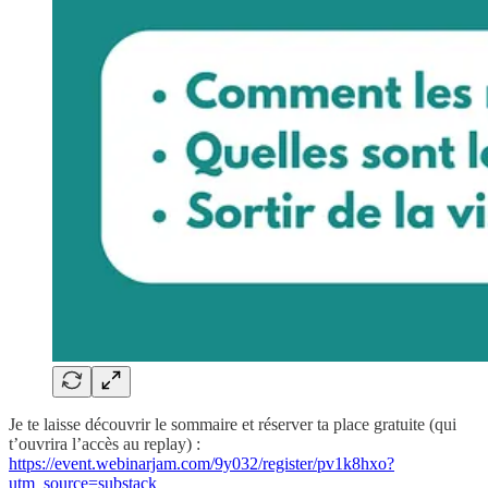
Je te laisse découvrir le sommaire et réserver ta place gratuite (qui
t’ouvrira l’accès au replay) :
https://event.webinarjam.com/9y032/register/pv1k8hxo?
utm_source=substack