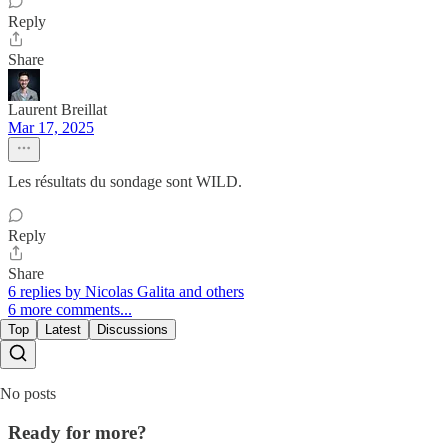
Reply
Share
Laurent Breillat
Mar 17, 2025
Les résultats du sondage sont WILD.
Reply
Share
6 replies by Nicolas Galita and others
6 more comments...
Top
Latest
Discussions
No posts
Ready for more?