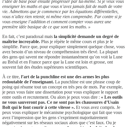
l’idée de base pour ensuite progresser par lui-même. Si je veux vous
enseigner les maths et que vous n’avez jamais fait de math de votre
vie. Admettons que je commence par les équations différentielles,
vous n’allez rien retenir, ni même rien comprendre. Par contre si je
vous enseigne l’addition et comment compter vous aurez une
première idée basique de ce que sont les maths. »
En fait, c’est paradoxal mais
la simplicité demande un degré de
maîtrise incroyable.
Plus je répète le même cours et plus je le
simplifie. Parce que, pour expliquer simplement quelque chose, vous
avez besoin d’un niveau de compréhension très élevé. La plupart
des gens qui savent me répondre instantanément qu’on voit la Lune
au Brésil et en France parce que la Lune est loin et grosse, ont
souvent fait des études supérieures scientifiques.
À ce titre,
l’art de la punchline est une des armes les plus
redoutable de l’enseignant.
La punchline est une phrase coup de
poing qui résume tout un concept en très peu de mots. Par exemple,
je peux vous faire une dissertation pour vous expliquer le rapport
entre outils et recrutement. Ou alors je peux vous dire :
« Les outils
ne vous sauveront pas. Ce ne sont pas les chaussures d’Usain
Bolt qui le font courir à cette vitesse ».
Et vous avez compris. Je
peux vous expliquer le mécanisme psychologique qui fait que vous
avez l’impression que les gens s’expriment majoritairement
négativement sur les réseaux sociaux alors que c’est faux. Ou je