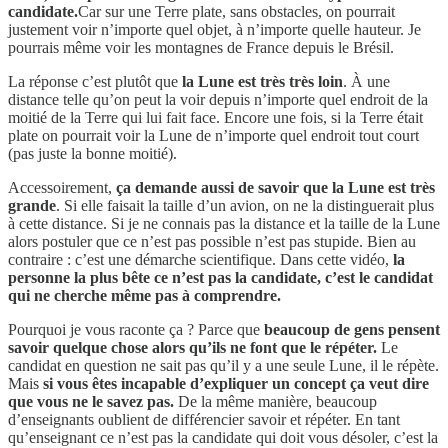
candidate.
Car sur une Terre plate, sans obstacles, on pourrait
justement voir n’importe quel objet, à n’importe quelle hauteur. Je
pourrais même voir les montagnes de France depuis le Brésil.
La réponse c’est plutôt que
la Lune est très très loin
. À une
distance telle qu’on peut la voir depuis n’importe quel endroit de la
moitié de la Terre qui lui fait face. Encore une fois, si la Terre était
plate on pourrait voir la Lune de n’importe quel endroit tout court
(pas juste la bonne moitié).
Accessoirement,
ça demande aussi de savoir que la Lune est très
grande
. Si elle faisait la taille d’un avion, on ne la distinguerait plus
à cette distance. Si je ne connais pas la distance et la taille de la Lune
alors postuler que ce n’est pas possible n’est pas stupide. Bien au
contraire : c’est une démarche scientifique. Dans cette vidéo,
la
personne la plus bête ce n’est pas la candidate, c’est le candidat
qui ne cherche même pas à comprendre.
Pourquoi je vous raconte ça ? Parce que
beaucoup de gens pensent
savoir quelque chose alors qu’ils ne font que le répéter.
Le
candidat en question ne sait pas qu’il y a une seule Lune, il le répète.
Mais
si vous êtes incapable d’expliquer un concept ça veut dire
que vous ne le savez pas.
De la même manière, beaucoup
d’enseignants oublient de différencier savoir et répéter. En tant
qu’enseignant ce n’est pas la candidate qui doit vous désoler, c’est la