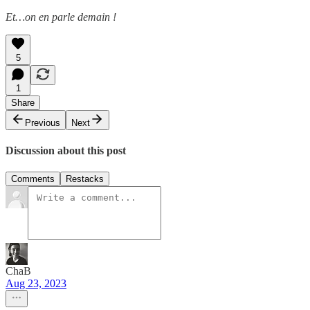
Et…on en parle demain !
5
1
Share
Previous
Next
Discussion about this post
Comments
Restacks
ChaB
Aug 23, 2023