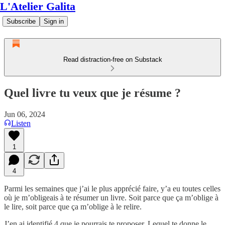
L'Atelier Galita
Subscribe
Sign in
Read distraction-free on Substack
Quel livre tu veux que je résume ?
Jun 06, 2024
Listen
1
4
Parmi les semaines que j’ai le plus apprécié faire, y’a eu toutes celles
où je m’obligeais à te résumer un livre. Soit parce que ça m’oblige à
le lire, soit parce que ça m’oblige à le relire.
J’en ai identifié 4 que je pourrais te proposer. Lequel te donne le