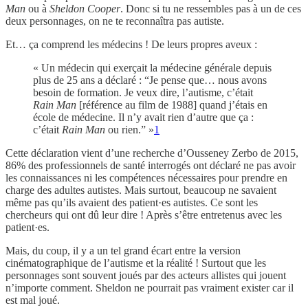
Man
ou à
Sheldon Cooper
. Donc si tu ne ressembles pas à un de ces
deux personnages, on ne te reconnaîtra pas autiste.
Et… ça comprend les médecins ! De leurs propres aveux :
« Un médecin qui exerçait la médecine générale depuis
plus de 25 ans a déclaré : “Je pense que… nous avons
besoin de formation. Je veux dire, l’autisme, c’était
Rain Man
[référence au film de 1988] quand j’étais en
école de médecine. Il n’y avait rien d’autre que ça :
c’était
Rain Man
ou rien.” »
1
Cette déclaration vient d’une recherche d’Ousseney Zerbo de 2015,
86% des professionnels de santé interrogés ont déclaré ne pas avoir
les connaissances ni les compétences nécessaires pour prendre en
charge des adultes autistes. Mais surtout, beaucoup ne savaient
même pas qu’ils avaient des patient·es autistes. Ce sont les
chercheurs qui ont dû leur dire ! Après s’être entretenus avec les
patient·es.
Mais, du coup, il y a un tel grand écart entre la version
cinématographique de l’autisme et la réalité ! Surtout que les
personnages sont souvent joués par des acteurs allistes qui jouent
n’importe comment. Sheldon ne pourrait pas vraiment exister car il
est mal joué.