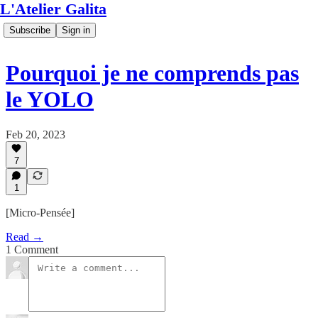
L'Atelier Galita
Subscribe
Sign in
Pourquoi je ne comprends pas
le YOLO
Feb 20, 2023
7
1
[Micro-Pensée]
Read →
1 Comment