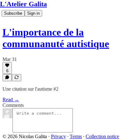
L'Atelier Galita
Subscribe
Sign in
L'importance de la
communanuté autistique
Mar 31
6
Une citation sur l'autisme #2
Read →
Comments
© 2026 Nicolas Galita
·
Privacy
∙
Terms
∙
Collection notice