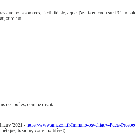
nges que nous sommes, l'activité physique, j'avais entendu sur FC un p
'aujourd'hui.
ns des boîtes, comme disait...
hiatry '2021 -
https://www.amazon.fr/Immuno-psychiatry-Facts-Prosp
athétique, toxique, voire mortifère!)