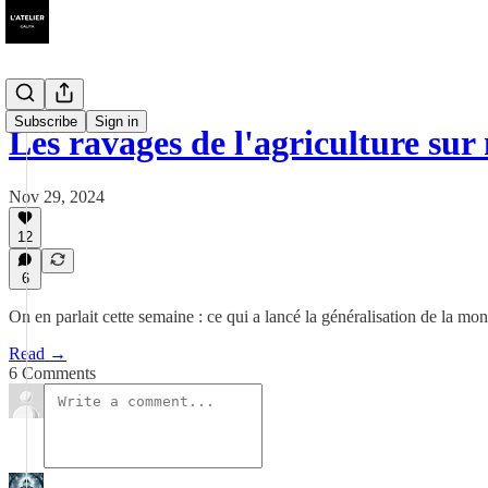
Subscribe
Sign in
Les ravages de l'agriculture sur 
Nov 29, 2024
12
6
On en parlait cette semaine : ce qui a lancé la généralisation de la mon
Read →
6 Comments