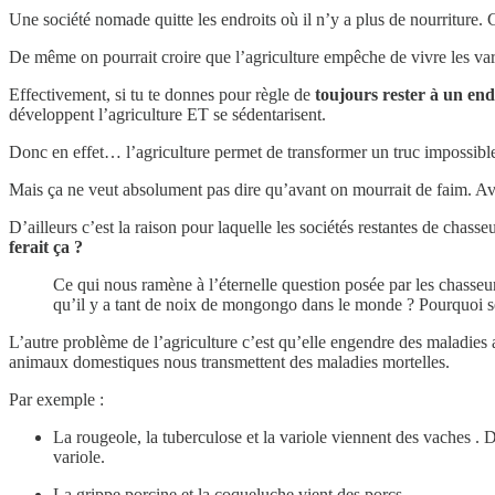
Une société nomade quitte les endroits où il n’y a plus de nourriture. C
De même on pourrait croire que l’agriculture empêche de vivre les vari
Effectivement, si tu te donnes pour règle de
toujours rester à un endr
développent l’agriculture ET se sédentarisent.
Donc en effet… l’agriculture permet de transformer un truc impossible
Mais ça ne veut absolument pas dire qu’avant on mourrait de faim. A
D’ailleurs c’est la raison pour laquelle les sociétés restantes de chass
ferait ça ?
Ce qui nous ramène à l’éternelle question posée par les chasseurs
qu’il y a tant de noix de mongongo dans le monde ? Pourquoi se s
L’autre problème de l’agriculture c’est qu’elle engendre des maladies 
animaux domestiques nous transmettent des maladies mortelles.
Par exemple :
La rougeole, la tuberculose et la variole viennent des vaches . D
variole.
La grippe porcine et la coqueluche vient des porcs