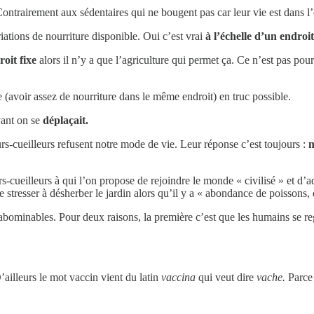
ontrairement aux sédentaires qui ne bougent pas car leur vie est dans l’e
ations de nourriture disponible. Oui c’est vrai
à l’échelle d’un endroit
oit fixe
alors il n’y a que l’agriculture qui permet ça. Ce n’est pas pou
 (avoir assez de nourriture dans le même endroit) en truc possible.
vant on se
déplaçait.
eurs-cueilleurs refusent notre mode de vie. Leur réponse c’est toujours :
m
-cueilleurs à qui l’on propose de rejoindre le monde « civilisé » et d’ado
tresser à désherber le jardin alors qu’il y a « abondance de poissons, d
abominables. Pour deux raisons, la première c’est que les humains se reg
’ailleurs le mot vaccin vient du latin
vaccina
qui veut dire
vache.
Parce 