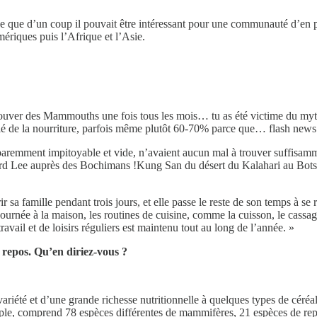
rce que d’un coup il pouvait être intéressant pour une communauté d’en
Amériques puis l’Afrique et l’Asie.
 trouver des Mammouths une fois tous les mois… tu as été victime du my
itié de la nourriture, parfois même plutôt 60-70% parce que… flash new
aremment impitoyable et vide, n’avaient aucun mal à trouver suffisamme
ard Lee auprès des Bochimans !Kung San du désert du Kalahari au Bots
a famille pendant trois jours, et elle passe le reste de son temps à se re
ournée à la maison, les routines de cuisine, comme la cuisson, le cassag
vail et de loisirs réguliers est maintenu tout au long de l’année. »
 repos. Qu’en diriez-vous ?
riété et d’une grande richesse nutritionnelle à quelques types de céréal
mple, comprend 78 espèces différentes de mammifères, 21 espèces de rept