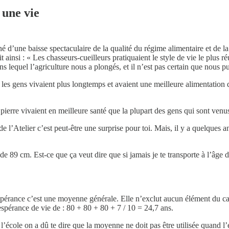
 une vie
 d’une baisse spectaculaire de la qualité du régime alimentaire et de la
t ainsi : « Les chasseurs-cueilleurs pratiquaient le style de vie le plus r
 lequel l’agriculture nous a plongés, et il n’est pas certain que nous pu
re les gens vivaient plus longtemps et avaient une meilleure alimentation
pierre vivaient en meilleure santé que la plupart des gens qui sont ven
e l’Atelier c’est peut-être une surprise pour toi. Mais, il y a quelques a
t de 89 cm. Est-ce que ça veut dire que si jamais je te transporte à l’âge 
spérance c’est une moyenne générale. Elle n’exclut aucun élément du cal
spérance de vie de : 80 + 80 + 80 + 7 / 10 = 24,7 ans.
 l’école on a dû te dire que la moyenne ne doit pas être utilisée quand