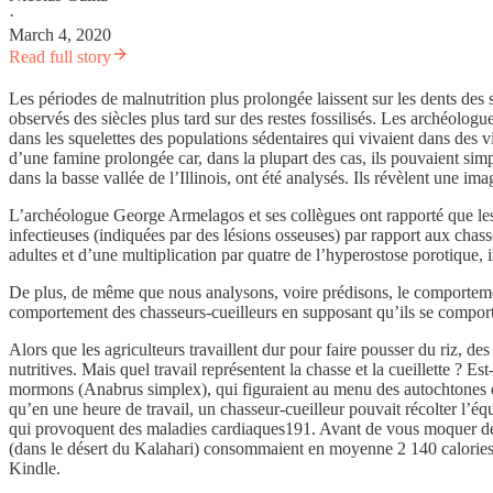
·
March 4, 2020
Read full story
Les périodes de malnutrition plus prolongée laissent sur les dents des 
observés des siècles plus tard sur des restes fossilisés. Les archéolog
dans les squelettes des populations sédentaires qui vivaient dans des v
d’une famine prolongée car, dans la plupart des cas, ils pouvaient sim
dans la basse vallée de l’Illinois, ont été analysés. Ils révèlent une 
L’archéologue George Armelagos et ses collègues ont rapporté que les 
infectieuses (indiquées par des lésions osseuses) par rapport aux chasse
adultes et d’une multiplication par quatre de l’hyperostose porotique,
De plus, de même que nous analysons, voire prédisons, le comportemen
comportement des chasseurs-cueilleurs en supposant qu’ils se comporte
Alors que les agriculteurs travaillent dur pour faire pousser du riz, de
nutritives. Mais quel travail représentent la chasse et la cueillette ?
mormons (Anabrus simplex), qui figuraient au menu des autochtones de
qu’en une heure de travail, un chasseur-cueilleur pouvait récolter l’éq
qui provoquent des maladies cardiaques191. Avant de vous moquer de l
(dans le désert du Kalahari) consommaient en moyenne 2 140 calories 
Kindle.