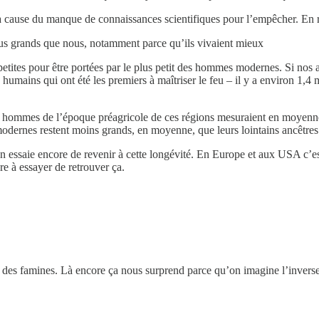
à cause du manque de connaissances scientifiques pour l’empêcher. En r
 plus grands que nous, notamment parce qu’ils vivaient mieux
etites pour être portées par le plus petit des hommes modernes. Si nos
umains qui ont été les premiers à maîtriser le feu – il y a environ 1,4 
es hommes de l’époque préagricole de ces régions mesuraient en moyenn
 modernes restent moins grands, en moyenne, que leurs lointains ancêtres
n essaie encore de revenir à cette longévité. En Europe et aux USA c’es
re à essayer de retrouver ça.
e des famines. Là encore ça nous surprend parce qu’on imagine l’invers