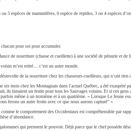
 4 ou 5 espèces de mammifères, 0 espèce de reptiles, 3 ou 4 espèces d’o
est chacun pour soi pour accumuler.
ce de nourriture (chasse et cueillette) à une société de pénurie et de
 voisin m’est retiré… c’est un autre monde.
nvolte de la nourriture chez les chasseurs-cueilleurs, qui n’ont rien d
ue six mois chez les Montagnais dans l’actuel Québec, a été exaspéré pa
 nuit, ils faisaient un festin pour tous les Sauvages voisins. Et si ces g
, et parfois même à un troisième et à un quatrième. » Lorsque Le Jeune es
nous ferons un autre festin avec ce que nous aurons capturé” »
t comme le comportement des Occidentaux est compréhensible par rappo
othèse d’abondance.
alomanes qui prennent le pouvoir. Déjà parce que le chef possède désor