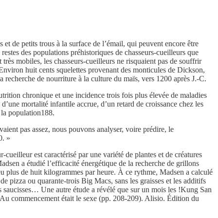
et de petits trous à la surface de l’émail, qui peuvent encore être
s restes des populations préhistoriques de chasseurs-cueilleurs que
très mobiles, les chasseurs-cueilleurs ne risquaient pas de souffrir
. Environ huit cents squelettes provenant des monticules de Dickson,
la recherche de nourriture à la culture du maïs, vers 1200 après J.-C.
rition chronique et une incidence trois fois plus élevée de maladies
 d’une mortalité infantile accrue, d’un retard de croissance chez les
 la population188.
ient pas assez, nous pouvons analyser, voire prédire, le
0. »
-cueilleur est caractérisé par une variété de plantes et de créatures
adsen a étudié l’efficacité énergétique de la recherche de grillons
eu plus de huit kilogrammes par heure. À ce rythme, Madsen a calculé
de pizza ou quarante-trois Big Macs, sans les graisses et les additifs
es saucisses… Une autre étude a révélé que sur un mois les !Kung San
 Au commencement était le sexe (pp. 208-209). Alisio. Édition du