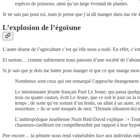
espèces de poissons, ainsi qu’un large éventail de plantes.
Je ne sais pas pour toi, mais je pense que j’ai dû manger dans ma vie
L’explosion de l’égoïsme
L’autre drame de l’agriculture c’est qu’elle nous a isolé. En effet, c’
Et surtout… comme subitement nous passons d’une société de l’abondan
Si je sais que je dois me battre pour manger et que ce que mange mon
Nombreux sont ceux qui ont remarqué l’approche étrangement dési
Le missionnaire jésuite français Paul Le Jeune, qui passa quelq
trois ou quatre castors, écrit Le Jeune, que ce soit le jour ou la
temps ; de sorte qu’en sortant d’un festin, on allait à un autre
nourriture, « ils se sont moqués de moi. “Demain (disaient-ils) 
L’anthropologue israélienne Nurit Bird-David explique : « Tou
chasseurs-cueilleurs est compréhensible par rapport à leur hyp
Pire encore… la pénurie nous rend vulnérables face aux individus még