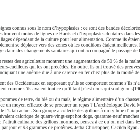
signes connus sous le nom d’hypoplasies : ce sont des bandes décolorées 
ues trouvent moins de lignes de Harris et d’hypoplasies dentaires dans le
illages dépendant de la culture pour leur alimentation. Comme ils étaient 
plement se déplacer vers des zones où les conditions étaient meilleures
image claire des changements sanitaires qui ont accompagné le passage de 
restes des agriculteurs montrent une augmentation de 50 % de la malnut
urs-cueilleurs qui les ont précédés. En outre, ils ont trouvé des preuves
 indiquant une anémie due à une carence en fer chez plus de la moitié de
t des Occidentaux en supposant qu’ils se comportent comme s’ils n’ava
nt comme s’ils avaient tout ce qu’il faut [c’est nous qui soulignons]19
s pommes de terre, du blé ou du maïs, le régime alimentaire d’un chasseur
 Est-ce un moyen efficace de se procurer un repas ? L’archéologue David M
 l’Utah actuel. Son groupe a collecté des grillons à un rythme d’un p
uivalent calorique de quatre-vingt-sept hot dogs, quarante-neuf tranches 
’attrait culinaire des grillons mormons, pensez à ce qu’on met dans l
par jour et 93 grammes de protéines. Jetha Christopher, Cacilda Ryan.