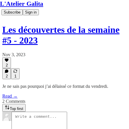
L'Atelier Galita
Subscribe
Sign in
Les découvertes de la semaine
#5 - 2023
Nov 3, 2023
2
2
1
Je ne sais pas pourquoi j’ai délaissé ce format du vendredi.
Read →
2 Comments
Top first