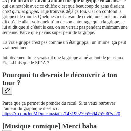
#3 | En un an le Covid a autant tué que la grippe en 40 ans.
Ce
qui est notable avec ce chiffre c’est que beaucoup de gens disaient
c’est qu’une grippe.
Et je trouvais déjà ça fou. Car on confond la
grippe et le rhume. Quelques mois avant le covid, une amie m’avait
dit qu’elle allait voir quelqu’un de son entourage qui a la grippe, je
lui ai dit que si c’était le cas, on se verrait pas pendant minimum une
semaine. Parce que j’avais super peur de la grippe.
La vraie grippe c’est pas comme un état grippal, un rhume. Ça peut
vraiment tuer.
Intuitivement tu te serais dit que la grippe a tué autant de gens aux
Etats-Unis que le SIDA ?
Pourquoi tu devrais le découvrir à ton
tour ?
Parce que ça permet de prendre du recul. Si tu veux retrouver
l’auteur du graphique il est ici :
https://x.com/JoeMDuncan/status/1431992795569475596?s=20
[Musique comique] Merci baba