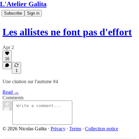
L'Atelier Galita
Subscribe
Sign in
Les allistes ne font pas d'effort
Apr 2
16
1
Une citation sur l'autisme #4
Read →
Comments
© 2026 Nicolas Galita
·
Privacy
∙
Terms
∙
Collection notice