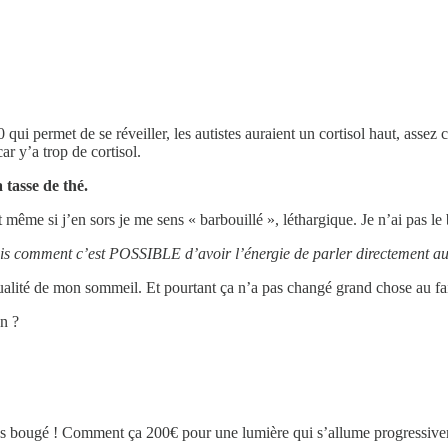
00 qui permet de se réveiller, les autistes auraient un cortisol haut, as
ar y’a trop de cortisol.
 tasse de thé.
t même si j’en sors je me sens « barbouillé », léthargique. Je n’ai pas le 
is comment c’est POSSIBLE d’avoir l’énergie de parler directement au 
alité de mon sommeil. Et pourtant ça n’a pas changé grand chose au fai 
on ?
t pas bougé ! Comment ça 200€ pour une lumière qui s’allume progressiv