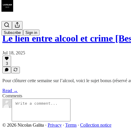
Subscribe
Sign in
Le lien entre alcool et crime [Bes
Jul 18, 2025
3
Pour clôturer cette semaine sur l’alcool, voici le sujet bonus (réservé
Read →
Comments
© 2026 Nicolas Galita
·
Privacy
∙
Terms
∙
Collection notice