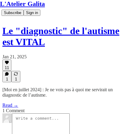
L'Atelier Galita
Subscribe
Sign in
Le "diagnostic" de l'autisme
est VITAL
Jan 21, 2025
11
1
1
[Moi en juillet 2024] : Je ne vois pas à quoi me servirait un
diagnostic de l’autisme.
Read →
1 Comment