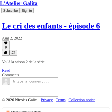
L'Atelier Galita
Subscribe
Sign in
Le cri des enfants - épisode 6
Aug 2, 2022
9
Voilà la saison 2 de la série.
Read →
Comments
© 2026 Nicolas Galita
·
Privacy
∙
Terms
∙
Collection notice