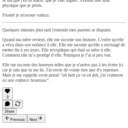
Je dis que j'en ai marre, que je vais fuguer. S'ensuit une lutte
physique que je perds.
Frustré je m'avoue vaincu.
Quelques minutes plus tard j'entends mes parents se disputer.
Quand ma mère revient, elle me raconte son histoire. L'enfer qu'elle
a vécu dans son enfance à elle. Elle me raconte qu'elle a envisagé de
mettre fin à ses jours. Elle m'explique qui était sa mère à elle.
Comment elle m’a protégé d’elle. Pourquoi je l’ai si peu vue.
Elle me raconte des horreurs telles que je n'arrive pas à les écrire ici
car je sais que tu me lis. J'ai envie de vomir rien que d'y repenser.
Mais je me rappelle avoir pensé
"ah bah ça va en fait, j'ai vraiment
eu une enfance heureuse"
.
9
Share
Previous
Next