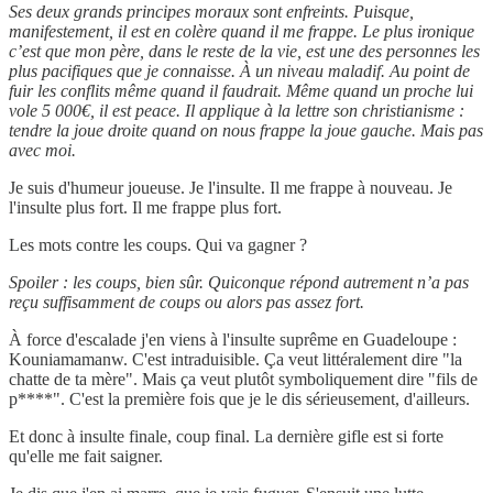
Ses deux grands principes moraux sont enfreints. Puisque,
manifestement, il est en colère quand il me frappe. Le plus ironique
c’est que mon père, dans le reste de la vie, est une des personnes les
plus pacifiques que je connaisse. À un niveau maladif. Au point de
fuir les conflits même quand il faudrait. Même quand un proche lui
vole 5 000€, il est peace. Il applique à la lettre son christianisme :
tendre la joue droite quand on nous frappe la joue gauche. Mais pas
avec moi.
Je suis d'humeur joueuse. Je l'insulte. Il me frappe à nouveau. Je
l'insulte plus fort. Il me frappe plus fort.
Les mots contre les coups. Qui va gagner ?
Spoiler : les coups, bien sûr. Quiconque répond autrement n’a pas
reçu suffisamment de coups ou alors pas assez fort.
À force d'escalade j'en viens à l'insulte suprême en Guadeloupe :
Kouniamamanw. C'est intraduisible. Ça veut littéralement dire "la
chatte de ta mère". Mais ça veut plutôt symboliquement dire "fils de
p****". C'est la première fois que je le dis sérieusement, d'ailleurs.
Et donc à insulte finale, coup final. La dernière gifle est si forte
qu'elle me fait saigner.