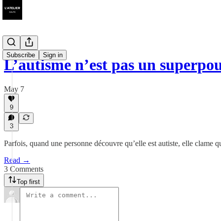
Subscribe
Sign in
L’autisme n’est pas un superpo
May 7
9
3
Parfois, quand une personne découvre qu’elle est autiste, elle clame q
Read →
3 Comments
Top first