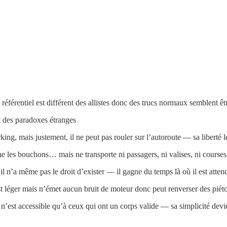
éférentiel est différent des allistes donc des trucs normaux semblent être
t des paradoxes étranges
arking, mais justement, il ne peut pas rouler sur l’autoroute — sa liberté le
ourne les bouchons… mais ne transporte ni passagers, ni valises, ni course
, il n’a même pas le droit d’exister — il gagne du temps là où il est atten
est léger mais n’émet aucun bruit de moteur donc peut renverser des piét
s n’est accessible qu’à ceux qui ont un corps valide — sa simplicité devie