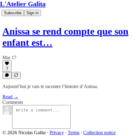
L'Atelier Galita
Subscribe
Sign in
Anissa se rend compte que son
enfant est…
Mar 17
7
Aujourd’hui je vais te raconter l’histoire d’Anissa.
Read →
Comments
© 2026 Nicolas Galita
·
Privacy
∙
Terms
∙
Collection notice