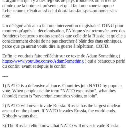
L'argument qu'il y a des régions de pays frontaliers où la même
ethnie que la notre est présente, et qu'il faut une zone tampon /
Lebensraum, c'était aussi celui dont-il-ne-faut-pas-prononcer-le-
nom.
Un délégué africain a fait une intervention magistrale à l'ONU pour
montrer qu'après la décolonisation, l'Afrique s'est retrouvée avec des
frontières beaucoup moins sensées que celle de la Russie, et qu'elle a
consciemment choisi de ne pas chercher à bâtir des états ethniques,
parce que ça aurait voulu dire la guerre à répétition, CQFD.
Enfin je voudrais faire réfléchir sur ce texte de Adam Something (
https://www.youtube.com/c/AdamSomething
) qui a beaucoup parlé
du conflit, avant et depuis le conflit.
----
1) NATO is a defensive alliance. Countries join NATO by popular
vote. When people use the term "NATO expansion", what they
(should) mean is "sovereign countries voting to join".
2) NATO will never invade Russia. Russia has the largest nuclear
arsenal on the planet. If NATO invades Russia, the world ends.
Nobody wants that.
3) The Russian elite knows that NATO will never invade Russia.