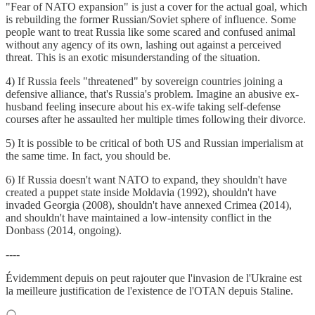
"Fear of NATO expansion" is just a cover for the actual goal, which
is rebuilding the former Russian/Soviet sphere of influence. Some
people want to treat Russia like some scared and confused animal
without any agency of its own, lashing out against a perceived
threat. This is an exotic misunderstanding of the situation.
4) If Russia feels "threatened" by sovereign countries joining a
defensive alliance, that's Russia's problem. Imagine an abusive ex-
husband feeling insecure about his ex-wife taking self-defense
courses after he assaulted her multiple times following their divorce.
5) It is possible to be critical of both US and Russian imperialism at
the same time. In fact, you should be.
6) If Russia doesn't want NATO to expand, they shouldn't have
created a puppet state inside Moldavia (1992), shouldn't have
invaded Georgia (2008), shouldn't have annexed Crimea (2014),
and shouldn't have maintained a low-intensity conflict in the
Donbass (2014, ongoing).
----
Évidemment depuis on peut rajouter que l'invasion de l'Ukraine est
la meilleure justification de l'existence de l'OTAN depuis Staline.