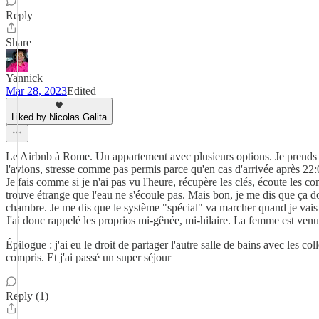
Reply
Share
Yannick
Mar 28, 2023
Edited
Liked by Nicolas Galita
Le Airbnb à Rome. Un appartement avec plusieurs options. Je prends so
l'avions, stresse comme pas permis parce qu'en cas d'arrivée après 22:0
Je fais comme si je n'ai pas vu l'heure, récupère les clés, écoute les c
trouve étrange que l'eau ne s'écoule pas. Mais bon, je me dis que ça d
chambre. Je me dis que le système "spécial" va marcher quand je vais 
J'ai donc rappelé les proprios mi-gênée, mi-hilaire. La femme est venu
Épilogue : j'ai eu le droit de partager l'autre salle de bains avec les 
compris. Et j'ai passé un super séjour
Reply (1)