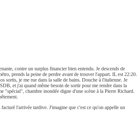
enante, contre un surplus financier bien entendu. Je descends de
étro, prends la peine de perdre avant de trouver l'appart. IL est 22:20.
s sortis, je me rue dans la salle de bains. Douche à l'italienne. Je
a SDB, et j'ai quand même besoin de sortir pour me rendre dans la
me "spécial", chambre inondée digne d'une scène à la Pierre Richard.
 bêtement.
facturé l'arrivée tardive. J'imagine que c'est ce qu'on appelle un