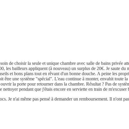
in de choisir la seule et unique chambre avec salle de bains privée att
0, les bailleurs appliquent (à nouveau) un surplus de 20€. Je saute du m
onseils et bons plans tout en rêvant d'un bonne douche. A peine les proprio
oit être une système "spécial". L'eau continue à monter, envahit toute l
ouvrir la porte pour retourner dans la chambre. Résultat ? Pas de systè
e nettoyer pendant que j'étais encore en serviette en train de m'excuser
collocs. Je n'ai même pas pensé à demander un remboursement. Il n'ont pas 