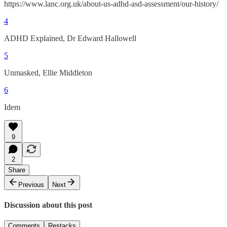
https://www.lanc.org.uk/about-us-adhd-asd-assessment/our-history/
4
ADHD Explained, Dr Edward Hallowell
5
Unmasked, Ellie Middleton
6
Idem
9
2
Share
Previous
Next
Discussion about this post
Comments
Restacks