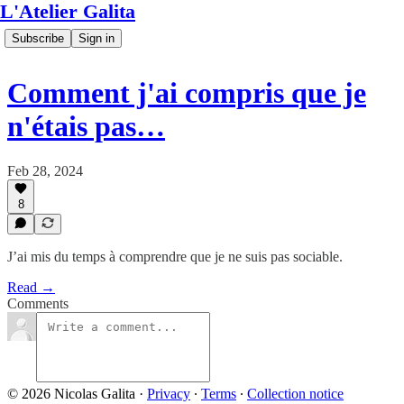
L'Atelier Galita
Subscribe
Sign in
Comment j'ai compris que je
n'étais pas…
Feb 28, 2024
8
J’ai mis du temps à comprendre que je ne suis pas sociable.
Read →
Comments
© 2026 Nicolas Galita
·
Privacy
∙
Terms
∙
Collection notice