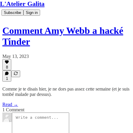
L'Atelier Galita
Subscribe
Sign in
Comment Amy Webb a hacké
Tinder
May 13, 2023
8
1
Comme je te disais hier, je ne dors pas assez cette semaine (et je suis
tombé malade par dessus).
Read →
1 Comment