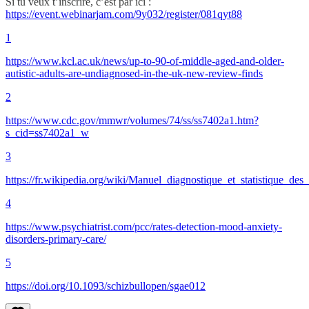
Si tu veux t’inscrire, c’est par ici :
https://event.webinarjam.com/9y032/register/081qyt88
1
https://www.kcl.ac.uk/news/up-to-90-of-middle-aged-and-older-
autistic-adults-are-undiagnosed-in-the-uk-new-review-finds
2
https://www.cdc.gov/mmwr/volumes/74/ss/ss7402a1.htm?
s_cid=ss7402a1_w
3
https://fr.wikipedia.org/wiki/Manuel_diagnostique_et_statistique_de
4
https://www.psychiatrist.com/pcc/rates-detection-mood-anxiety-
disorders-primary-care/
5
https://doi.org/10.1093/schizbullopen/sgae012