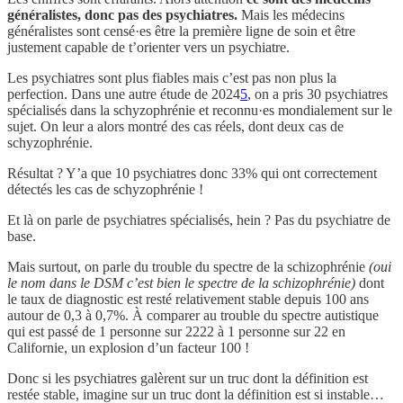
généralistes, donc pas des psychiatres.
Mais les médecins
généralistes sont censé·es être la première ligne de soin et être
justement capable de t’orienter vers un psychiatre.
Les psychiatres sont plus fiables mais c’est pas non plus la
perfection. Dans une autre étude de 2024
5
, on a pris 30 psychiatres
spécialisés dans la schyzophrénie et reconnu·es mondialement sur le
sujet. On leur a alors montré des cas réels, dont deux cas de
schyzophrénie.
Résultat ? Y’a que 10 psychiatres donc 33% qui ont correctement
détectés les cas de schyzophrénie !
Et là on parle de psychiatres spécialisés, hein ? Pas du psychiatre de
base.
Mais surtout, on parle du trouble du spectre de la schizophrénie
(oui
le nom dans le DSM c’est bien le spectre de la schizophrénie)
dont
le taux de diagnostic est resté relativement stable depuis 100 ans
autour de 0,3 à 0,7%. À comparer au trouble du spectre autistique
qui est passé de 1 personne sur 2222 à 1 personne sur 22 en
Californie, un explosion d’un facteur 100 !
Donc si les psychiatres galèrent sur un truc dont la définition est
restée stable, imagine sur un truc dont la définition est si instable…