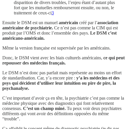
disparition de divers troubles, l’enjeu étant d’autant plus
fort que les mutuelles rembourseront ensuite, ou non, le
traitement de ceux-ci
3
Ensuite le DSM est un manuel
américain
créé par l’
association
américaine de psychiatrie.
Ce n’est pas comme la CIM qui est
produit par l’OMS et donc l’ensemble des pays.
Le DSM c’est
américano-américain.
Même la version française est supervisée par les américains.
Donc, le DSM vient avec les biais culturels américains,
ce qui peut
repousser des médecins français.
Le DSM n’est donc pas parfait mais représente au moins un effort
de standardisation. Car, y’a encore pire :
y’a les médecins et des
psys qui décident d’utiliser leur intuition ou pire de pire, la
psychanalyse.
C’est important d’avoir ça en tête, la psychiatrie c’est pas comme la
médecine physique avec des diagnostics qui font relativement
consensus.
C’est un champ miné.
Tu peux voir deux psychiatres
différents qui vont avoir des définitions opposées du même
“trouble”.
Ça affaiblit le concept même de diagnostic psychiatrie (je dis pas