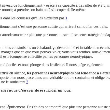
iveau de fonctionnement » grâce à sa capacité à travailler de 9 à 5, mais
se nourrir, à prendre son bain ou à s'occuper d'elle-même.
 dans les coulisses qu'elles n'existent pas.
1
ionnement c’est une personne autiste qui arrive à camoufler ces traits.
autodestructeur : plus une personne autiste utilise cette stratégie d’ad
», nous construisons un échafaudage désordonné et instable de mécanism
 ne mangez que ce que vous pouvez voler, vous vous sentirez sous-alimen
il est récompensé et facilité par les personnes neurotypiques.
rend dociles et nous plonge dans le silence. Il nous piège également.
frir en silence, les personnes neurotypiques ont tendance à s'atten
mporte bien nous place dans une véritable double contrainte et oblige b
 ne le souhaitent.
2
elle risque d’essayer de se suicider un jour.
t l'épuisement. Des études ont montré que plus une personne autiste o