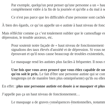
Par exemple, quelqu'un peut penser qu'une personne a un « haut n
complètement vidée à la fin de la journée et qu'elle a du mal à 
Ce n'est pas parce que les difficultés d'une personne sont cachées
À bien des égards, ce qu’on appelle un·e autiste à haut niveau de fonct
Mais réfléchir comme ça c’est totalement oublier que le camouflage est 
dépression, le trouble anxieux, etc.
Pour soutenir notre façade de « haut niveau de fonctionnement 
signalions des taux élevés d'anxiété et de dépression. Si vous
éprouvant et qu'il nous cause beaucoup de troubles existentiels, 
Le masquage rend les autistes plus faciles à fréquenter. Il nous 
Une fois que vous avez prouvé que vous étiez capable de souf
qu'en soit le prix.
Le fait d'être une personne autiste qui se co
longtemps (et de manière bien plus omniprésente) qu'ils ou elles
En effet :
plus une personne autiste est douée à se masquer et plus 
J’appelle pas ça un haut niveau de fonctionnement…
Le masquage a de graves conséquences émotionnelles, notammen