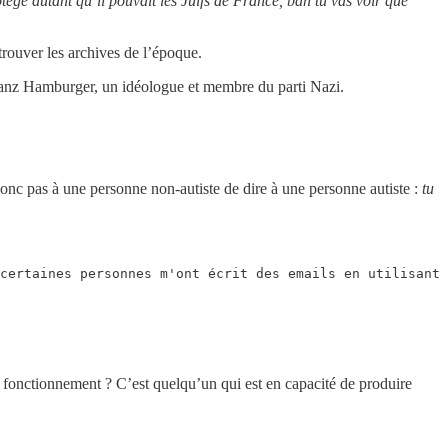
otégé autant qu’il pouvait les Juifs de France, bah tu vas voir que
trouver les archives de l’époque.
 Franz Hamburger, un idéologue et membre du parti Nazi.
donc pas à une personne non-autiste de dire à une personne autiste :
tu
certaines personnes m'ont écrit des emails en utilisant 
e fonctionnement ? C’est quelqu’un qui est en capacité de produire