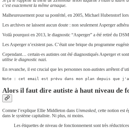
Si ça te rappelle la thèse de Zemmour selon laquelle Pétain a sauvé des
c’est exactement la même arnaque.
Malheureusement pour sa postérité, en 2005, Michael Hubenstorf lors d
Les archives ne laissent aucun doute : non seulement Asperger adhérai
Voilà pourquoi en 2013, le diagnostic “Asperger” a été retiré du DSM 
Les Asperger n’existent pas. C’était une brique du programme eugénis
Cependant… certain·es autistes ont été diagnostiqués Asperger et sont 
utilise le diagnostic nazi.
En revanche, il est crucial que les personnes non-autistes arrêtent d’uti
Note : cet email est prévu dans mon plan depuis que j'a
Alors il faut dire autiste à haut niveau de
Comme l’explique Ellie Middleton dans
Unmasked,
cette notion est 
dans le système capitaliste. Ni plus, ni moins.
Les étiquettes de niveau de fonctionnement sont très réductrices