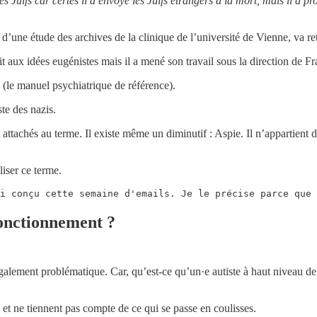
 Juifs car certes il a envoyé les Juifs étrangers à la mort, mais il a pr
’une étude des archives de la clinique de l’université de Vienne, va re
t aux idées eugénistes mais il a mené son travail sous la direction de
(le manuel psychiatrique de référence).
te des nazis.
attachés au terme. Il existe même un diminutif : Aspie. Il n’appartient 
liser ce terme.
i conçu cette semaine d'emails. Je le précise parce que 
 fonctionnement ?
également problématique. Car, qu’est-ce qu’un·e autiste à haut niveau d
 et ne tiennent pas compte de ce qui se passe en coulisses.