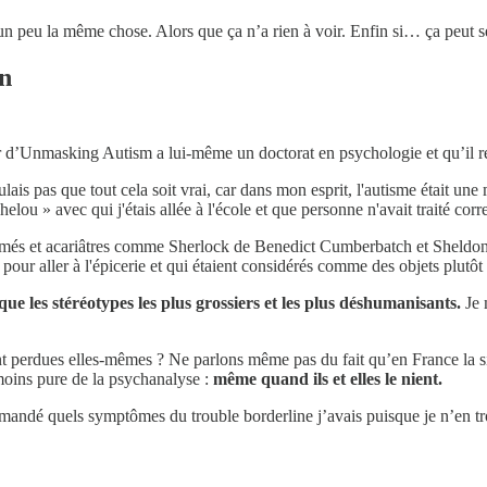
n peu la même chose. Alors que ça n’a rien à voir. Enfin si… ça peut se
en
teur d’Unmasking Autism a lui-même un doctorat en psychologie et qu’il re
lais pas que tout cela soit vrai, car dans mon esprit, l'autisme était un
ou » avec qui j'étais allée à l'école et que personne n'avait traité corr
ermés et acariâtres comme Sherlock de Benedict Cumberbatch et Sheldon
pour aller à l'épicerie et qui étaient considérés comme des objets plut
que les stéréotypes les plus grossiers et les plus déshumanisants.
Je 
t perdues elles-mêmes ? Ne parlons même pas du fait qu’en France la si
moins pure de la psychanalyse :
même quand ils et elles le nient.
demandé quels symptômes du trouble borderline j’avais puisque je n’en 