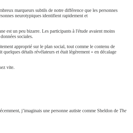
 nombreux marqueurs subtils de notre différence que les personnes
rsonnes neurotypiques identifient rapidement et
ne est un peu bizarre. Les participants à l'étude avaient moins
e données sociales.
faitement approprié sur le plan social, tout comme le contenu de
t quelques détails révélateurs et était légèrement « en décalage
ez vite.
re récemment, j’imaginais une personne autiste comme Sheldon de
The