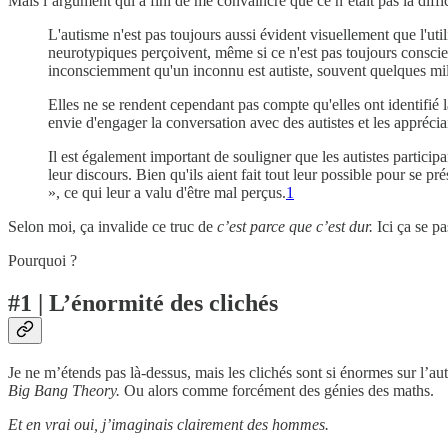
Mais l’argument qui a fini de me convaincre que ce n’était pas la diffic
L'autisme n'est pas toujours aussi évident visuellement que l'ut
neurotypiques perçoivent, même si ce n'est pas toujours conscie
inconsciemment qu'un inconnu est autiste, souvent quelques mill
Elles ne se rendent cependant pas compte qu'elles ont identifié 
envie d'engager la conversation avec des autistes et les apprécia
Il est également important de souligner que les autistes particip
leur discours. Bien qu'ils aient fait tout leur possible pour se
», ce qui leur a valu d'être mal perçus.
1
Selon moi, ça invalide ce truc de
c’est parce que c’est dur.
Ici ça se p
Pourquoi ?
#1 | L’énormité des clichés
Je ne m’étends pas là-dessus, mais les clichés sont si énormes sur l
Big Bang Theory.
Ou alors comme forcément des génies des maths.
Et en vrai oui, j’imaginais clairement des hommes.