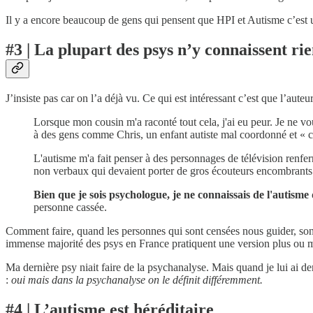
Il y a encore beaucoup de gens qui pensent que HPI et Autisme c’est u
#3 | La plupart des psys n’y connaissent ri
J’insiste pas car on l’a déjà vu. Ce qui est intéressant c’est que l’au
Lorsque mon cousin m'a raconté tout cela, j'ai eu peur. Je ne vou
à des gens comme Chris, un enfant autiste mal coordonné et « chel
L'autisme m'a fait penser à des personnages de télévision renf
non verbaux qui devaient porter de gros écouteurs encombrants 
Bien que je sois psychologue, je ne connaissais de l'autisme 
personne cassée.
Comment faire, quand les personnes qui sont censées nous guider, son
immense majorité des psys en France pratiquent une version plus ou 
Ma dernière psy niait faire de la psychanalyse. Mais quand je lui ai 
:
oui mais dans la psychanalyse on le définit différemment.
#4 | L’autisme est héréditaire