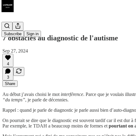
Subscribe
Sign in
7 obstacles au diagnostic de l'autisme
Sep 27, 2024
4
3
Share
Au début j’avais choisi le mot
interférence
. Parce que je voulais illu
“du temps”
, je parle de décennies.
Rappel : quand je parle de diagnostic je parle aussi bien d’auto-diagno
On pourrait se dire que le diagnostic est souvent tardif car il est dur à
Par exemple, le TDAH a beaucoup moins de formes et
pourtant on a