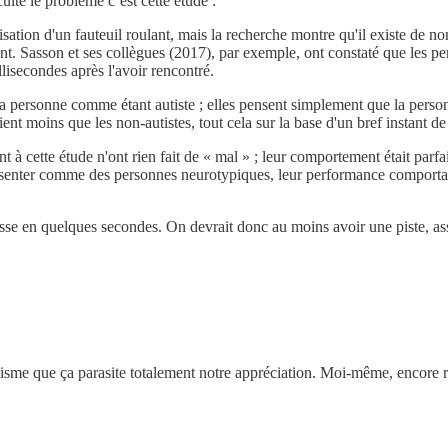
ulté le problème c’est cette étude :
ilisation d'un fauteuil roulant, mais la recherche montre qu'il existe de
nt. Sasson et ses collègues (2017), par exemple, ont constaté que les pe
isecondes après l'avoir rencontré.
la personne comme étant autiste ; elles pensent simplement que la person
ient moins que les non-autistes, tout cela sur la base d'un bref instant d
ant à cette étude n'ont rien fait de « mal » ; leur comportement était par
 présenter comme des personnes neurotypiques, leur performance comportai
asse en quelques secondes. On devrait donc au moins avoir une piste, ass
’autisme que ça parasite totalement notre appréciation. Moi-même, enco