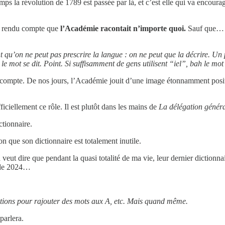
ps la révolution de 1789 est passée par là, et c’est elle qui va encoura
est rendu compte que
l’Académie racontait n’importe quoi.
Sauf que… l
t qu’on ne peut pas prescrire la langue : on ne peut que la décrire. Un
 le mot se dit. Point. Si suffisamment de gens utilisent “iel”, bah le mot 
nt compte. De nos jours, l’Académie jouit d’une image étonnamment posit
ciellement ce rôle. Il est plutôt dans les mains de
La délégation généra
ctionnaire.
n que son dictionnaire est totalement inutile.
a veut dire que pendant la quasi totalité de ma vie, leur dernier diction
t de 2024…
dditions pour rajouter des mots aux A, etc. Mais quand même.
parlera.