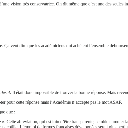
une vision très conservatrice. On dit même que c’est une des seules inst
tée. Ça veut dire que les académiciens qui achètent l’ensemble débours
 des 4.
Il était donc impossible de trouver la bonne réponse. Mais reven
ter pour cette réponse mais l’Académie n’accepte pas le mot ASAP.
que que :
 ». Cette abréviation, qui est loin d’être transparente, semble cumuler 
acotille. L’emploi de formes françaises développées serait plus pertinen