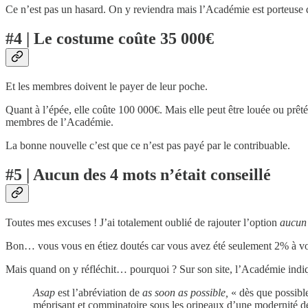
Ce n’est pas un hasard. On y reviendra mais l’Académie est porteuse d’
#4 | Le costume coûte 35 000€
Et les membres doivent le payer de leur poche.
Quant à l’épée, elle coûte 100 000€. Mais elle peut être louée ou prê
membres de l’Académie.
La bonne nouvelle c’est que ce n’est pas payé par le contribuable.
#5 | Aucun des 4 mots n’était conseillé
Toutes mes excuses ! J’ai totalement oublié de rajouter l’option
aucun
Bon… vous vous en étiez doutés car vous avez été seulement 2% à vo
Mais quand on y réfléchit… pourquoi ? Sur son site, l’Académie indi
Asap
est l’abréviation de
as soon as possible,
« dès que possible
méprisant et comminatoire sous les oripeaux d’une modernité de p