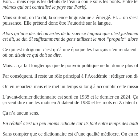
Bon… mais depuis les débuts de l’eau a coulé sous les ponts. Entre tem
mêmes qui ont centralisé le pays sur Paris).
Mais surtout, on l’a dit, la science linguistique a émergé. Et… on s’
puissance. Elle prétend donc être l’autorité sur la langue.
Alors qu’une des découvertes de la science linguistique c’est justemen
est dit, se dit. Si suffisamment de gens utilisent le mot “propale” alors
Ce qui est intriguant c’est qu’à une époque les français s’en rendaie
où on
disait ce qui doit se dire.
Mais… ça fait longtemps que le pouvoir politique ne lui donne plus offi
Par conséquent, il reste un rôle principal à l’Académie : rédiger son di
On en reparlera mais elle met un temps si long à accomplir cette missio
L’avant-dernier dictionnaire est sorti en 1935 et le dernier en 2024. Ç
ça veut dire que les mots en A datent de 1980 et les mots en Z daten
Ça n’a aucun sens.
En réalité c’est un peu moins ridicule car ils font entre temps des a
Sans compter que ce dictionnaire est d’une qualité médiocre. On en re