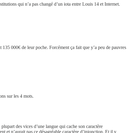
itutions qui n’a pas changé d’un iota entre Louis 14 et Internet.
ent 135 000€ de leur poche. Forcément ça fait que y’a peu de pauvres
ons sur les 4 mots.
la plupart des vices d’une langue qui cache son caractère
t et n’aurait pas ce désagréable caractère d’injonction. Et il y