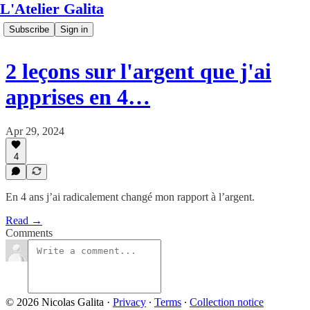
L'Atelier Galita
Subscribe
Sign in
2 leçons sur l'argent que j'ai
apprises en 4…
Apr 29, 2024
4
En 4 ans j’ai radicalement changé mon rapport à l’argent.
Read →
Comments
© 2026 Nicolas Galita
·
Privacy
∙
Terms
∙
Collection notice