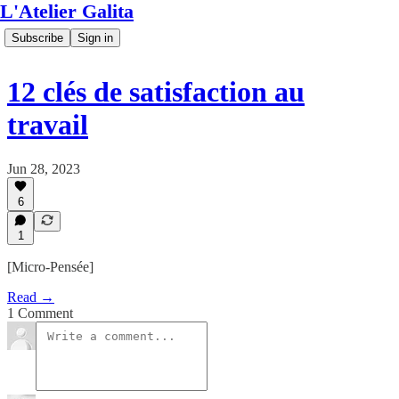
L'Atelier Galita
Subscribe
Sign in
12 clés de satisfaction au
travail
Jun 28, 2023
6
1
[Micro-Pensée]
Read →
1 Comment