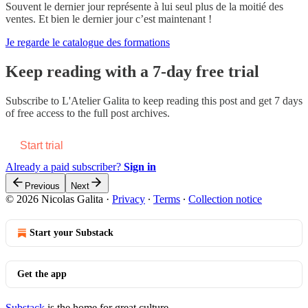
Souvent le dernier jour représente à lui seul plus de la moitié des
ventes. Et bien le dernier jour c’est maintenant !
Je regarde le catalogue des formations
Keep reading with a 7-day free trial
Subscribe to
L'Atelier Galita
to keep reading this post and get 7 days
of free access to the full post archives.
Start trial
Already a paid subscriber?
Sign in
Previous
Next
© 2026 Nicolas Galita
·
Privacy
∙
Terms
∙
Collection notice
Start your Substack
Get the app
Substack
is the home for great culture