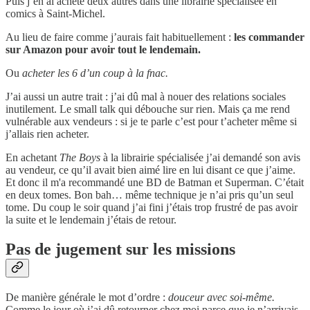
Puis j’en ai acheté deux autres dans une librairie spécialisée en
comics à Saint-Michel.
Au lieu de faire comme j’aurais fait habituellement :
les commander
sur Amazon pour avoir tout le lendemain.
Ou
acheter les 6 d’un coup à la fnac.
J’ai aussi un autre trait : j’ai dû mal à nouer des relations sociales
inutilement. Le small talk qui débouche sur rien. Mais ça me rend
vulnérable aux vendeurs : si je te parle c’est pour t’acheter même si
j’allais rien acheter.
En achetant
The Boys
à la librairie spécialisée j’ai demandé son avis
au vendeur, ce qu’il avait bien aimé lire en lui disant ce que j’aime.
Et donc il m'a recommandé une BD de Batman et Superman. C’était
en deux tomes. Bon bah… même technique je n’ai pris qu’un seul
tome. Du coup le soir quand j’ai fini j’étais trop frustré de pas avoir
la suite et le lendemain j’étais de retour.
Pas de jugement sur les missions
De manière générale le mot d’ordre :
douceur avec soi-même.
Comme le jour où j’ai dû retourner chez moi parce que je n’arrivais