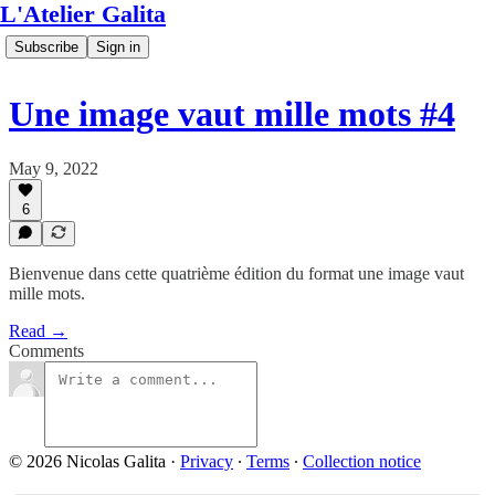
L'Atelier Galita
Subscribe
Sign in
Une image vaut mille mots #4
May 9, 2022
6
Bienvenue dans cette quatrième édition du format une image vaut
mille mots.
Read →
Comments
© 2026 Nicolas Galita
·
Privacy
∙
Terms
∙
Collection notice