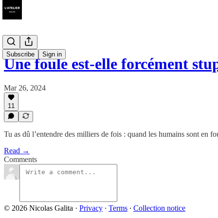
Subscribe
Sign in
Une foule est-elle forcément stu
Mar 26, 2024
11
Tu as dû l’entendre des milliers de fois : quand les humains sont en fou
Read →
Comments
© 2026 Nicolas Galita
·
Privacy
∙
Terms
∙
Collection notice