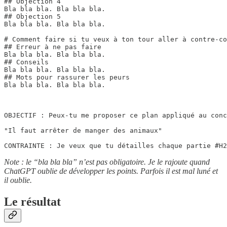
## Objection 4

Bla bla bla. Bla bla bla.

## Objection 5

Bla bla bla. Bla bla bla.

# Comment faire si tu veux à ton tour aller à contre-co
## Erreur à ne pas faire 

Bla bla bla. Bla bla bla.

## Conseils

Bla bla bla. Bla bla bla.

## Mots pour rassurer les peurs

Bla bla bla. Bla bla bla.

OBJECTIF : Peux-tu me proposer ce plan appliqué au conc
"Il faut arrêter de manger des animaux"

CONTRAINTE : Je veux que tu détailles chaque partie #H2
Note : le “bla bla bla” n’est pas obligatoire. Je le rajoute quand
ChatGPT oublie de développer les points. Parfois il est mal luné et
il oublie.
Le résultat