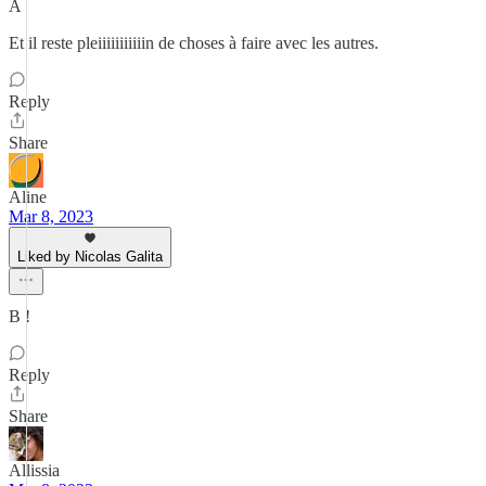
A
Et il reste pleiiiiiiiiiiin de choses à faire avec les autres.
Reply
Share
Aline
Mar 8, 2023
Liked by Nicolas Galita
B !
Reply
Share
Allissia