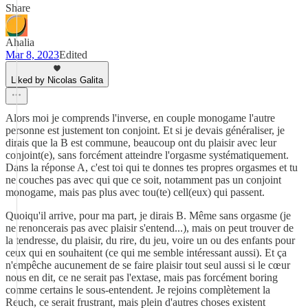
Share
Ahalia
Mar 8, 2023
Edited
Liked by Nicolas Galita
Alors moi je comprends l'inverse, en couple monogame l'autre
personne est justement ton conjoint. Et si je devais généraliser, je
dirais que la B est commune, beaucoup ont du plaisir avec leur
conjoint(e), sans forcément atteindre l'orgasme systématiquement.
Dans la réponse A, c'est toi qui te donnes tes propres orgasmes et tu
ne couches pas avec qui que ce soit, notamment pas un conjoint
monogame, mais pas plus avec tou(te) cell(eux) qui passent.
Quoiqu'il arrive, pour ma part, je dirais B. Même sans orgasme (je
ne renoncerais pas avec plaisir s'entend...), mais on peut trouver de
la tendresse, du plaisir, du rire, du jeu, voire un ou des enfants pour
ceux qui en souhaitent (ce qui me semble intéressant aussi). Et ça
n'empêche aucunement de se faire plaisir tout seul aussi si le cœur
nous en dit, ce ne serait pas l'extase, mais pas forcément boring
comme certains le sous-entendent. Je rejoins complètement la
Reuch, ce serait frustrant, mais plein d'autres choses existent