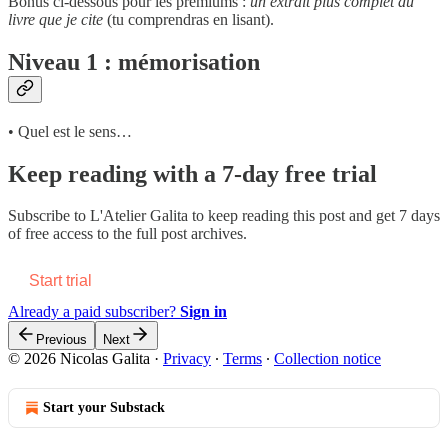
Bonus ci-dessous pour les premiums :
un extrait plus complet du
livre que je cite
(tu comprendras en lisant).
Niveau 1 : mémorisation
• Quel est le sens…
Keep reading with a 7-day free trial
Subscribe to
L'Atelier Galita
to keep reading this post and get 7 days
of free access to the full post archives.
Start trial
Already a paid subscriber?
Sign in
Previous
Next
© 2026 Nicolas Galita
·
Privacy
∙
Terms
∙
Collection notice
Start your Substack