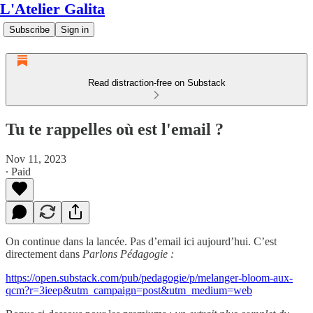
L'Atelier Galita
Subscribe
Sign in
Read distraction-free on Substack
Tu te rappelles où est l'email ?
Nov 11, 2023
∙ Paid
On continue dans la lancée. Pas d’email ici aujourd’hui. C’est
directement dans
Parlons Pédagogie :
https://open.substack.com/pub/pedagogie/p/melanger-bloom-aux-
qcm?r=3ieep&utm_campaign=post&utm_medium=web