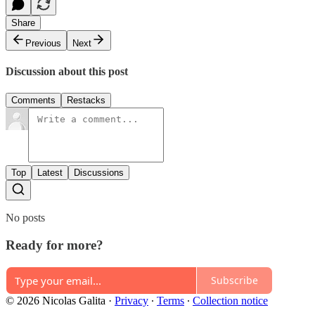
Share
Previous
Next
Discussion about this post
Comments
Restacks
Top
Latest
Discussions
No posts
Ready for more?
Subscribe
© 2026 Nicolas Galita
·
Privacy
∙
Terms
∙
Collection notice