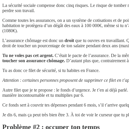
La sécurité sociale compense donc cinq risques. Le risque de tomber mala
perdre son travail.
Comme toutes les assurances, on a un système de cotisations et de poi
habitation te protègera d’un dégât des eaux à 100 000€, même si tu n’a
(1080€).
L’assurance chômage est donc un
droit
que tu ouvres en travaillant. 
droit de toucher un pourcentage de ton salaire pendant deux ans (ma
Tu ne voles pas cet argent.
C’était le pacte de l’assurance. De la 
toucher son assurance chômage.
D’autant plus que, contrairement à
Tu as donc ce filet de sécurité, si tu habites en France.
Attention : certaines personnes proposent de supprimer ce filet en t’a
Autre filet que je te propose : le fonds d’urgence. Je t’en ai déjà parl
manière incontournable et tu multiplies par 6.
Ce fonds sert à couvrir tes dépenses pendant 6 mois, s’il t’arrive que
Je dis 6, mais ça peut très bien être 3. À toi de voir le curseur que tu p
Problème #2 : occuper ton temps