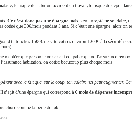
de, le risque de subir un accident du travail, le risque de dépendance, l
nts.
Ce n’est donc pas une épargne
mais bien un système solidaire, 
s cotisé que 30€/mois pendant 3 ans. Si c’était une épargne, alors on t
Quand tu touches 1500€ nets, tu cotises environ 1200€ à la sécurité soci
ximum).
même manière que personne ne se sent coupable quand l’assurance rembo
 l’assurance habitation, on cotise beaucoup plus chaque mois.
ppâtant avec le fait que, sur le coup, ton salaire net peut augmenter. C
é. Il s’agit d’une épargne qui correspond à
6 mois de dépenses incompre
lque chose comme la perte de job.
laces.