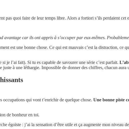
pas quoi faire de leur temps libre. Alors a fortiori s’ils perdaient cet e
rand avantage car ils ont appris à s’occuper par eux-mêmes. Probableme
ement est une bonne chose. Ce qui est mauvais c’est la distraction, ce qu
 je l’ai fait). Si tu es capable de savourer une série c’est parfait.
L’ab
 juste à une léthargie. Impossible de donner des chiffres, chacun aura un
hissants
es occupations qui vont t’enrichir de quelque chose.
Une bonne piste co
ion de bonheur en toi.
rche égoïste : j’ai la sensation d’être utile et ça augmente mon niveau d