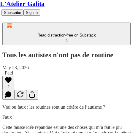
L'Atelier Galita
Subscribe
Sign in
Read distraction-free on Substack
Tous les autistes n'ont pas de routine
May 23, 2026
∙ Paid
2
Vrai ou faux : les routines sont un critère de l’autisme ?
Faux !
Cette fausse idée répandue est une des choses qui m’a fait le plu
douter que j’étais autiste. Oui c’est vrai que je m’assieds sur la même